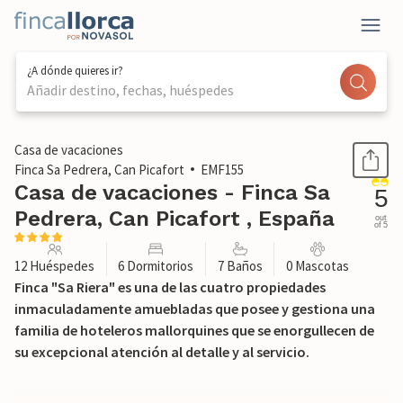
¿A dónde quieres ir?
Añadir destino, fechas, huéspedes
1 / 47
Casa de vacaciones
Finca Sa Pedrera, Can Picafort
EMF155
Casa de vacaciones - Finca Sa
5
Pedrera, Can Picafort , España
out
of 5
12 Huéspedes
6 Dormitorios
7 Baños
0 Mascotas
Finca "Sa Riera" es una de las cuatro propiedades
inmaculadamente amuebladas que posee y gestiona una
familia de hoteleros mallorquines que se enorgullecen de
su excepcional atención al detalle y al servicio.