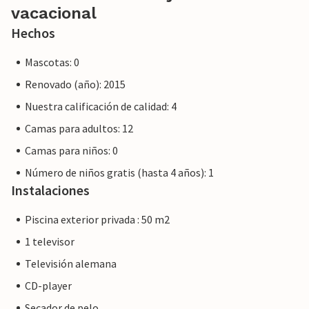
privado, no por una empresa o comerciante. Esto significa
vacacional
que es posible que no se aplique la legislación de la UE en
Hechos
materia de consumo. Sin embargo, puede estar seguro de
que le proporcionaremos el mismo nivel de servicio al
Mascotas: 0
cliente y su estancia no será diferente a reservar
Renovado (año): 2015
alojamiento con un propietario profesional.
Nuestra calificación de calidad: 4
Camas para adultos: 12
Camas para niños: 0
Número de niños gratis (hasta 4 años): 1
Instalaciones
Piscina exterior privada : 50 m2
1 televisor
Televisión alemana
CD-player
Secador de pelo