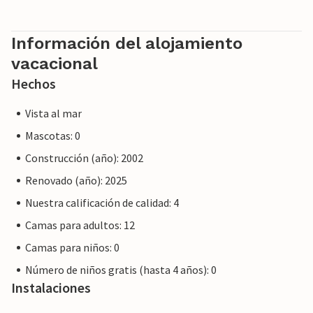
significa que la ley del consumidor de la UE puede no
aplicarse. Sin embargo, puede estar seguro de que le
proporcionaremos el mismo nivel de servicio al cliente y su
Información del alojamiento
estancia no será diferente a reservar alojamiento con un
vacacional
propietario profesional.
Hechos
Vista al mar
Mascotas: 0
Construcción (año): 2002
Renovado (año): 2025
Nuestra calificación de calidad: 4
Camas para adultos: 12
Camas para niños: 0
Número de niños gratis (hasta 4 años): 0
Instalaciones