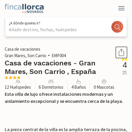
¿A dónde quieres ir?
Añadir destino, fechas, huéspedes
1 / 57
Casa de vacaciones
Gran Mares, Son Carrio
EMF004
Casa de vacaciones - Gran
4
Mares, Son Carrio , España
out
of 5
12 Huéspedes
6 Dormitorios
4 Baños
0 Mascotas
Esta villa de lujo ofrece instalaciones modernas y un
aislamiento excepcional y se encuentra cerca de la playa.
La pieza central de la villa es la amplia terraza de la piscina,