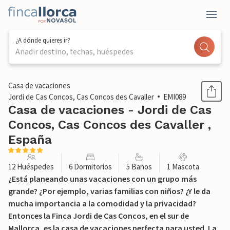
¿A dónde quieres ir?
Añadir destino, fechas, huéspedes
1 / 61
Casa de vacaciones
Jordi de Cas Concos, Cas Concos des Cavaller
EMI089
Casa de vacaciones - Jordi de Cas
Concos, Cas Concos des Cavaller ,
España
12 Huéspedes
6 Dormitorios
5 Baños
1 Mascota
¿Está planeando unas vacaciones con un grupo más
grande? ¿Por ejemplo, varias familias con niños? ¿Y le da
mucha importancia a la comodidad y la privacidad?
Entonces la Finca Jordi de Cas Concos, en el sur de
Mallorca, es la casa de vacaciones perfecta para usted. La