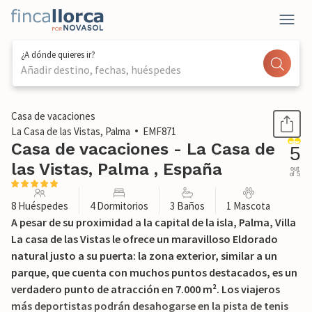
¿A dónde quieres ir?
Añadir destino, fechas, huéspedes
1 / 42
Casa de vacaciones
La Casa de las Vistas, Palma
EMF871
Casa de vacaciones - La Casa de
5
las Vistas, Palma , España
out
of 5
8 Huéspedes
4 Dormitorios
3 Baños
1 Mascota
A pesar de su proximidad a la capital de la isla, Palma, Villa
La casa de las Vistas le ofrece un maravilloso Eldorado
natural justo a su puerta: la zona exterior, similar a un
parque, que cuenta con muchos puntos destacados, es un
verdadero punto de atracción en 7.000 m². Los viajeros
más deportistas podrán desahogarse en la pista de tenis