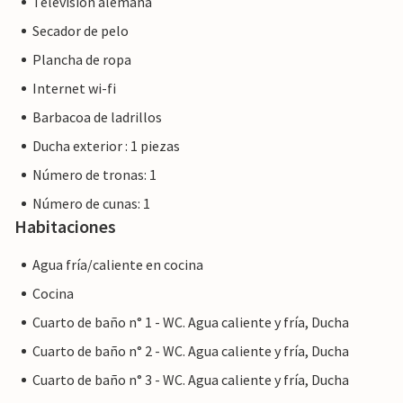
Televisión alemana
circundante: a 6 km del centro de Palma, a 30 km de la
Secador de pelo
idílica ciudad de Sóller, en la sierra de Tramuntana. Puede
utilizar su palo de golf directamente en uno de los tres
Plancha de ropa
campos de golf de las inmediaciones: Son Quint, Son Vida
Internet wi-fi
y Son Muntaner. O puede visitar las playas de fácil acceso
Barbacoa de ladrillos
como la Platja de Can Pere Antoni con su paseo marítimo
bordeado de palmeras para pasar un largo día nadando.
Ducha exterior : 1 piezas
Número de tronas: 1
Número de cunas: 1
Habitaciones
Agua fría/caliente en cocina
Cocina
Cuarto de baño n° 1 - WC. Agua caliente y fría, Ducha
Cuarto de baño n° 2 - WC. Agua caliente y fría, Ducha
Cuarto de baño n° 3 - WC. Agua caliente y fría, Ducha