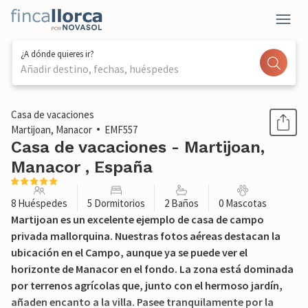
¿A dónde quieres ir?
Añadir destino, fechas, huéspedes
1 / 52
Casa de vacaciones
Martijoan, Manacor
EMF557
Casa de vacaciones - Martijoan,
Manacor , España
8 Huéspedes
5 Dormitorios
2 Baños
0 Mascotas
Martijoan es un excelente ejemplo de casa de campo
privada mallorquina. Nuestras fotos aéreas destacan la
ubicación en el Campo, aunque ya se puede ver el
horizonte de Manacor en el fondo. La zona está dominada
por terrenos agrícolas que, junto con el hermoso jardín,
añaden encanto a la villa. Pasee tranquilamente por la