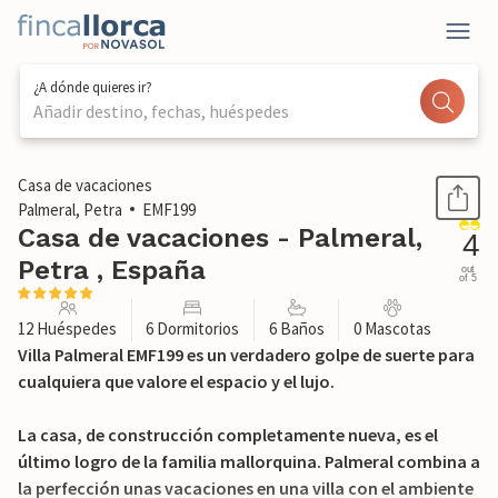
¿A dónde quieres ir?
Añadir destino, fechas, huéspedes
1 / 51
Casa de vacaciones
Palmeral, Petra
EMF199
Casa de vacaciones - Palmeral,
4
Petra , España
out
of 5
12 Huéspedes
6 Dormitorios
6 Baños
0 Mascotas
Villa Palmeral EMF199 es un verdadero golpe de suerte para
cualquiera que valore el espacio y el lujo.
La casa, de construcción completamente nueva, es el
último logro de la familia mallorquina. Palmeral combina a
la perfección unas vacaciones en una villa con el ambiente