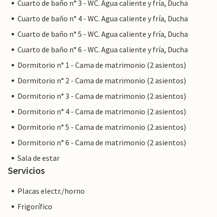
Cuarto de baño n° 3 - WC. Agua caliente y fría, Ducha
una superficie de 8.000 metros cuadrados, rodeada de una
Cuarto de baño n° 4 - WC. Agua caliente y fría, Ducha
finca maravillosamente espaciosa. Petra está a unos tres
Cuarto de baño n° 5 - WC. Agua caliente y fría, Ducha
kilómetros. Aquí encontrará varios restaurantes y
pequeños supermercados. En Sineu, a unos 10 minutos en
Cuarto de baño n° 6 - WC. Agua caliente y fría, Ducha
coche, tiene lugar todos los miércoles el conocido
Dormitorio n° 1 - Cama de matrimonio (2 asientos)
mercado semanal. A las hermosas playas de Son Real y Son
Dormitorio n° 2 - Cama de matrimonio (2 asientos)
Serra se llega rápidamente en coche de alquiler.
Dormitorio n° 3 - Cama de matrimonio (2 asientos)
Dormitorio n° 4 - Cama de matrimonio (2 asientos)
Dormitorio n° 5 - Cama de matrimonio (2 asientos)
Dormitorio n° 6 - Cama de matrimonio (2 asientos)
Sala de estar
Servicios
Placas electr./horno
Frigorífico