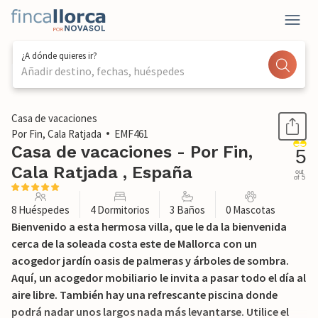
¿A dónde quieres ir?
Añadir destino, fechas, huéspedes
1 / 42
Casa de vacaciones
Por Fin, Cala Ratjada
EMF461
Casa de vacaciones - Por Fin,
5
Cala Ratjada , España
out
of 5
8 Huéspedes
4 Dormitorios
3 Baños
0 Mascotas
Bienvenido a esta hermosa villa, que le da la bienvenida
cerca de la soleada costa este de Mallorca con un
acogedor jardín oasis de palmeras y árboles de sombra.
Aquí, un acogedor mobiliario le invita a pasar todo el día al
aire libre. También hay una refrescante piscina donde
podrá nadar unos largos nada más levantarse. Utilice el