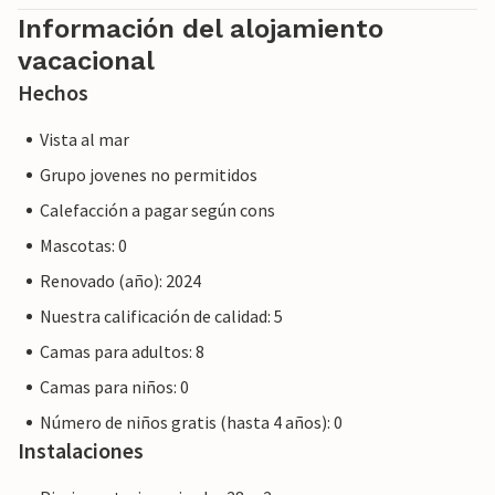
caso.
Información del alojamiento
vacacional
Nota: Esta propiedad está gestionada por un propietario
privado, no por una empresa o un comerciante. Esto
Hechos
significa que es posible que no se aplique la legislación de la
Vista al mar
UE en materia de consumo. Sin embargo, puede estar
seguro de que le proporcionaremos el mismo nivel de
Grupo jovenes no permitidos
servicio al cliente y su estancia no será diferente a reservar
Calefacción a pagar según cons
alojamiento con un propietario profesional.
Mascotas: 0
Renovado (año): 2024
Nuestra calificación de calidad: 5
Camas para adultos: 8
Camas para niños: 0
Número de niños gratis (hasta 4 años): 0
Instalaciones