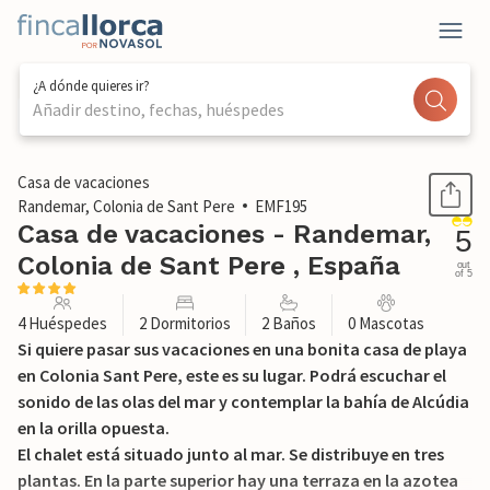
¿A dónde quieres ir?
Añadir destino, fechas, huéspedes
1 / 42
Casa de vacaciones
Randemar, Colonia de Sant Pere
EMF195
Casa de vacaciones - Randemar,
5
Colonia de Sant Pere , España
out
of 5
4 Huéspedes
2 Dormitorios
2 Baños
0 Mascotas
Si quiere pasar sus vacaciones en una bonita casa de playa
en Colonia Sant Pere, este es su lugar. Podrá escuchar el
sonido de las olas del mar y contemplar la bahía de Alcúdia
en la orilla opuesta.
El chalet está situado junto al mar. Se distribuye en tres
plantas. En la parte superior hay una terraza en la azotea