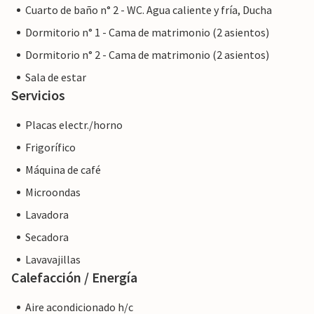
Cuarto de baño n° 2 - WC. Agua caliente y fría, Ducha
Dormitorio n° 1 - Cama de matrimonio (2 asientos)
Nota: Esta propiedad está gestionada por un propietario
Dormitorio n° 2 - Cama de matrimonio (2 asientos)
privado, no por una empresa o un comerciante. Esto
Sala de estar
significa que es posible que no se aplique la legislación de la
Servicios
UE en materia de consumo. Sin embargo, puede estar
seguro de que le proporcionaremos el mismo nivel de
Placas electr./horno
servicio al cliente y su estancia no será diferente a reservar
Frigorífico
alojamiento con un propietario profesional.
Máquina de café
Microondas
Lavadora
Secadora
Lavavajillas
Calefacción / Energía
Aire acondicionado h/c