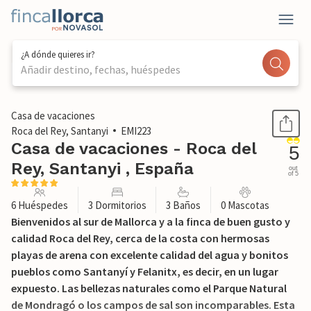
¿A dónde quieres ir?
Añadir destino, fechas, huéspedes
1 / 52
Casa de vacaciones
Roca del Rey, Santanyi
EMI223
Casa de vacaciones - Roca del
5
Rey, Santanyi , España
out
of 5
6 Huéspedes
3 Dormitorios
3 Baños
0 Mascotas
Bienvenidos al sur de Mallorca y a la finca de buen gusto y
calidad Roca del Rey, cerca de la costa con hermosas
playas de arena con excelente calidad del agua y bonitos
pueblos como Santanyí y Felanitx, es decir, en un lugar
expuesto. Las bellezas naturales como el Parque Natural
de Mondragó o los campos de sal son incomparables. Esta