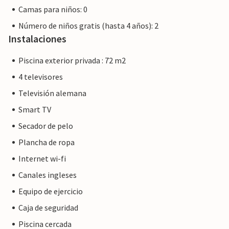
Nota: Esta propiedad está gestionada por un propietario
Camas para niños: 0
privado, no por una empresa o un comerciante. Esto
Número de niños gratis (hasta 4 años): 2
significa que la ley del consumidor de la UE puede no
Instalaciones
aplicarse. Sin embargo, puede estar seguro de que le
proporcionaremos el mismo nivel de servicio al cliente y su
Piscina exterior privada : 72 m2
estancia no será diferente a reservar alojamiento con un
4 televisores
propietario profesional.
Televisión alemana
Smart TV
Secador de pelo
Plancha de ropa
Internet wi-fi
Canales ingleses
Equipo de ejercicio
Caja de seguridad
Piscina cercada