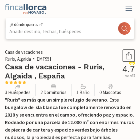
¿A dónde quieres ir?
Añadir destino, fechas, huéspedes
1 / 42
Casa de vacaciones
Ruris, Algaida
EMF951
Casa de vacaciones - Ruris,
4.7
Algaida , España
out of 5
3 Huéspedes
2 Dormitorios
1 Baño
0 Mascotas
"Ruris" es más que un simple refugio de verano. Este
bungalow de isla blanca fue completamente renovado en
2018 y se encuentra en el campo, ofreciendo paz y espacio.
Rodeado por una parcela de 12.000 m² con enormes muros
de piedra de cantera y espacios verdes bajo árboles
nudosos, la propiedad es perfecta para familias.