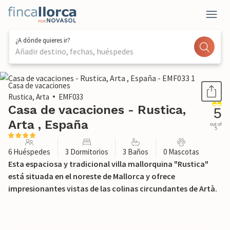
¿A dónde quieres ir?
Añadir destino, fechas, huéspedes
1 / 55
Casa de vacaciones
Rustica, Arta
EMF033
Casa de vacaciones - Rustica,
5
Arta , España
out of
5
6 Huéspedes
3 Dormitorios
3 Baños
0 Mascotas
Esta espaciosa y tradicional villa mallorquina "Rustica"
está situada en el noreste de Mallorca y ofrece
impresionantes vistas de las colinas circundantes de Artà.