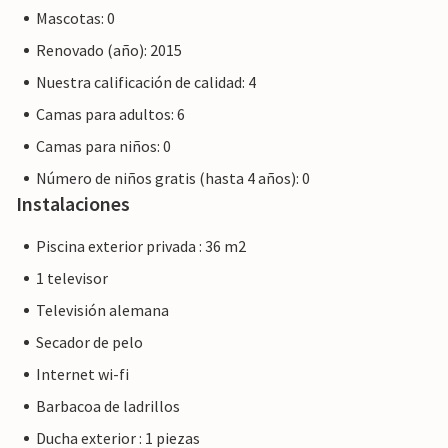
seguro de que le proporcionaremos el mismo nivel de
Mascotas: 0
servicio al cliente y su estancia no será diferente a reservar
Renovado (año): 2015
alojamiento con un propietario profesional.
Nuestra calificación de calidad: 4
Camas para adultos: 6
Camas para niños: 0
Número de niños gratis (hasta 4 años): 0
Instalaciones
Piscina exterior privada : 36 m2
1 televisor
Televisión alemana
Secador de pelo
Internet wi-fi
Barbacoa de ladrillos
Ducha exterior : 1 piezas