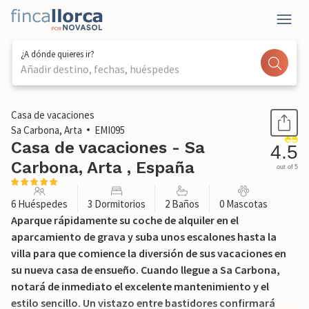
¿A dónde quieres ir?
Añadir destino, fechas, huéspedes
1 / 57
Casa de vacaciones
Sa Carbona, Arta
EMI095
Casa de vacaciones - Sa
4.5
Carbona, Arta , España
out of 5
6 Huéspedes
3 Dormitorios
2 Baños
0 Mascotas
Aparque rápidamente su coche de alquiler en el
aparcamiento de grava y suba unos escalones hasta la
villa para que comience la diversión de sus vacaciones en
su nueva casa de ensueño. Cuando llegue a Sa Carbona,
notará de inmediato el excelente mantenimiento y el
estilo sencillo. Un vistazo entre bastidores confirmará