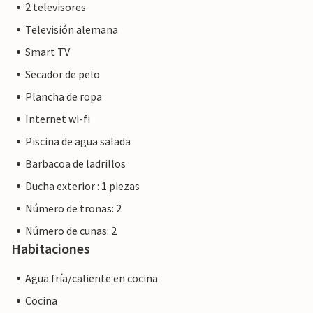
2 televisores
martes, atrae a visitantes de toda la región para regatear
y disfrutar. Y las hermosas playas de Platja de Colònia de
Televisión alemana
Sant Pere o Canyamel están a sólo 15 minutos en coche.
Smart TV
Secador de pelo
Plancha de ropa
Nota: Esta propiedad está gestionada por un propietario
Internet wi-fi
privado, no por una empresa ni un comerciante. Esto
Piscina de agua salada
significa que es posible que no se aplique la legislación de la
UE en materia de consumo. Sin embargo, puede estar
Barbacoa de ladrillos
seguro de que le proporcionaremos el mismo nivel de
Ducha exterior : 1 piezas
servicio al cliente y su estancia no será diferente a reservar
Número de tronas: 2
alojamiento con un propietario profesional.
Número de cunas: 2
Habitaciones
Agua fría/caliente en cocina
Cocina