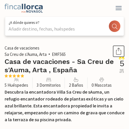
¿A dónde quieres ir?
Añadir destino, fechas, huéspedes
1 / 57
Casa de vacaciones
Sa Creu de s'Auma, Arta
EMF565
Casa de vacaciones - Sa Creu de
5
s'Auma, Arta , España
out
of 5
5 Huéspedes
3 Dormitorios
2 Baños
0 Mascotas
Descubra la encantadora Villa Sa Creu de sAuma, un
refugio encantador rodeado de plantas exóticas y un cielo
azul brillante. Esta encantadora propiedad le invita a
relajarse, empezando por un camino de grava que conduce
a la terraza de su piscina privada.