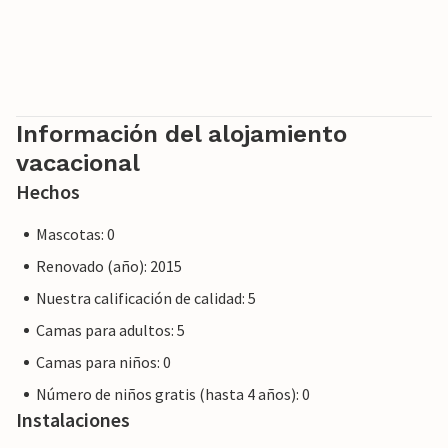
UE en materia de consumo. Sin embargo, puede estar
seguro de que le proporcionaremos el mismo nivel de
servicio al cliente y su estancia no será diferente a reservar
alojamiento con un propietario profesional.
Información del alojamiento
vacacional
Hechos
Mascotas: 0
Renovado (año): 2015
Nuestra calificación de calidad: 5
Camas para adultos: 5
Camas para niños: 0
Número de niños gratis (hasta 4 años): 0
Instalaciones