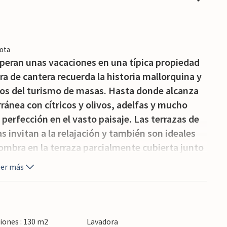
ota
speran unas vacaciones en una típica propiedad
a de cantera recuerda la historia mallorquina y
ejos del turismo de masas. Hasta donde alcanza
rránea con cítricos y olivos, adelfas y mucho
a perfección en el vasto paisaje. Las terrazas de
s invitan a la relajación y también son ideales
sombra en la terraza parcialmente cubierta junto
ibre podrá disfrutar de su café matutino con total
eer más
 podrá saborear los productos frescos que se
lrededor de la Plaça Conqueridor, según recetas
naturaleza pueden divertirse no sólo en el
ong, situada un poco alejada de la casa.
iones : 130 m2
Lavadora