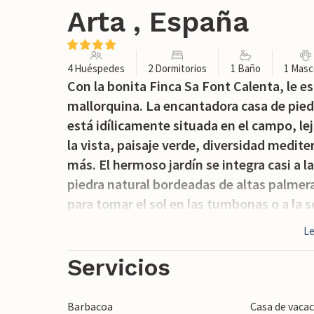
Arta , España
4 Huéspedes
2 Dormitorios
1 Baño
1 Masc
Con la bonita Finca Sa Font Calenta, le e
mallorquina. La encantadora casa de piedr
está idílicamente situada en el campo, l
la vista, paisaje verde, diversidad medite
más. El hermoso jardín se integra casi a l
piedra natural bordeadas de altas palmera
para tomar el sol en las tumbonas o a la 
a la casa. En la zona de comedor al aire l
L
intimidad. En la barbacoa, por otro lado,
ofrecen en el mercado semanal de Artà, a
Servicios
mallorquinas. Las familias amantes de la 
jardín, sino también en la mesa de ping-p
Barbacoa
Casa de vacac