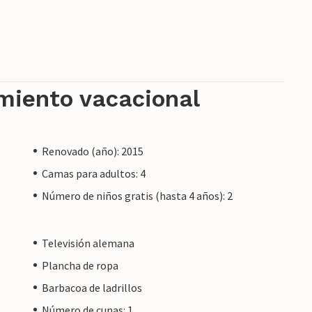
ólo se oye ocasionalmente. El bonito pueblo
cado semanal los martes, así como otras
restaurantes. Hermosas playas de arena como
están a sólo 16 minutos en coche.
amiento vacacional
 un propietario privado, no por una empresa o
Renovado (año): 2015
 del consumidor de la UE puede no aplicarse. Sin
Camas para adultos: 4
oporcionaremos el mismo nivel de servicio al
Número de niños gratis (hasta 4 años): 2
reservar alojamiento con un propietario
Televisión alemana
Plancha de ropa
Barbacoa de ladrillos
Número de cunas: 1