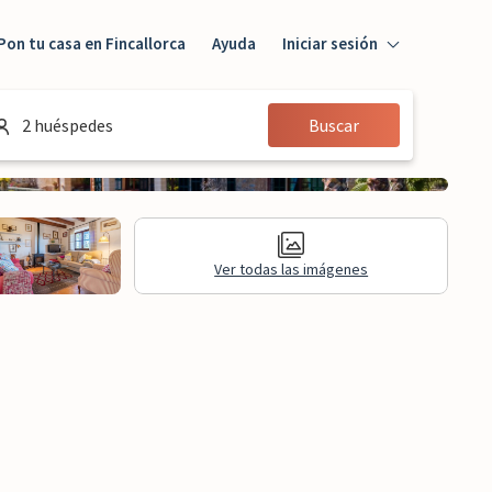
Pon tu casa en Fincallorca
Ayuda
Iniciar sesión
Iniciar sesión
2 huéspedes
Buscar
Huésped
Propietario
Ver todas las imágenes
formación legal