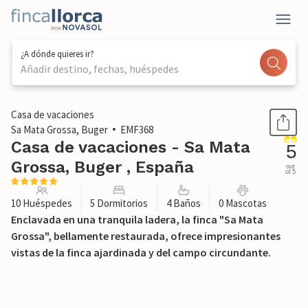
¿A dónde quieres ir?
Añadir destino, fechas, huéspedes
1 / 50
Casa de vacaciones
Sa Mata Grossa, Buger
EMF368
Casa de vacaciones - Sa Mata
5
Grossa, Buger , España
out
of 5
10 Huéspedes
5 Dormitorios
4 Baños
0 Mascotas
Enclavada en una tranquila ladera, la finca "Sa Mata
Grossa", bellamente restaurada, ofrece impresionantes
vistas de la finca ajardinada y del campo circundante.