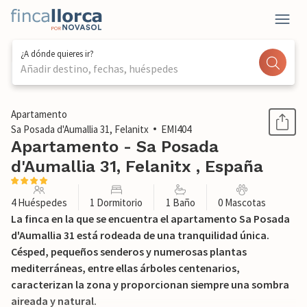
¿A dónde quieres ir?
Añadir destino, fechas, huéspedes
1 / 52
Apartamento
Sa Posada d'Aumallia 31, Felanitx
EMI404
Apartamento - Sa Posada
d'Aumallia 31, Felanitx , España
4 Huéspedes
1 Dormitorio
1 Baño
0 Mascotas
La finca en la que se encuentra el apartamento Sa Posada
d'Aumallia 31 está rodeada de una tranquilidad única.
Césped, pequeños senderos y numerosas plantas
mediterráneas, entre ellas árboles centenarios,
caracterizan la zona y proporcionan siempre una sombra
aireada y natural.