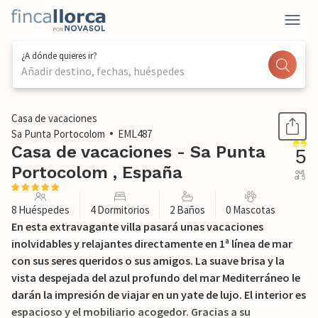
¿A dónde quieres ir?
Añadir destino, fechas, huéspedes
1 / 60
Casa de vacaciones
Sa Punta Portocolom
EML487
Casa de vacaciones - Sa Punta
5
Portocolom , España
out
of 5
8 Huéspedes
4 Dormitorios
2 Baños
0 Mascotas
En esta extravagante villa pasará unas vacaciones
inolvidables y relajantes directamente en 1ª línea de mar
con sus seres queridos o sus amigos. La suave brisa y la
vista despejada del azul profundo del mar Mediterráneo le
darán la impresión de viajar en un yate de lujo. El interior es
espacioso y el mobiliario acogedor. Gracias a su