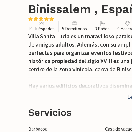
Binissalem , Espa
10 Huéspedes
5 Dormitorios
3 Baños
0 Masco
Villa Santa Lucia es un maravilloso paraí
de amigos adultos. Además, con su ampli
perfectas para organizar eventos festivo
histórica propiedad del siglo XVIII es una 
centro de la zona vinícola, cerca de Binis
Hay varios edificios decorativos disemina
estudio de pintura, establos estilo hacie
L
encantadora iglesia, que está rodeada por 
otras zonas cubiertas invitan a relajarse 
Servicios
excepcional residencia de vacaciones. La 
hectáreas de terreno y está rodeada de p
Barbacoa
Casa de vacac