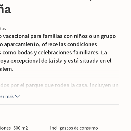
ña
tas
so vacacional para familias con niños o un grupo
o aparcamiento, ofrece las condiciones
s como bodas y celebraciones familiares. La
joya excepcional de la isla y está situada en el
salem.
dos por el parque que rodea la casa. Incluyen un
nda, picaderos, garajes y una pequeña y
eer más
el extenso jardín. Varias terrazas soleadas y
y subrayan el carácter encantador de esta
típica propiedad mallorquina abarca casi cuatro
lantaciones de almendros, así como de naranjos,
iones : 600 m2
Incl. gastos de consumo