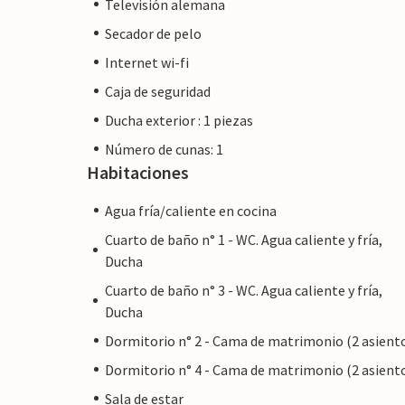
Televisión alemana
disfrutar de una comida de buen gusto en
magníficamente equipada, ofrece otra pe
Secador de pelo
lo necesario para el día a día, incluida u
Internet wi-fi
hervidor de agua, todo ello con un diseñ
Caja de seguridad
entorno inspirador para pensadores y ment
Ducha exterior : 1 piezas
noroeste, se puede disfrutar de la idílica v
Número de cunas: 1
Habitaciones
Binissalem (aprox. 2 km) se ha caracteriza
la vendimia, la ciudad organiza su famosa
Agua fría/caliente en cocina
celebran eventos vinícolas todos los días
Cuarto de baño n° 1 - WC. Agua caliente y fría,
constituyen un pintoresco escenario y po
Ducha
Villa Santa Lucía también ofrece otros de
Cuarto de baño n° 3 - WC. Agua caliente y fría,
un día lleno de acontecimientos, regrese a
Ducha
como desee. Quizás con una barbacoa culi
Dormitorio n° 2 - Cama de matrimonio (2 asient
regionales recién preparadas en un ambient
Dormitorio n° 4 - Cama de matrimonio (2 asient
está aislada en medio de un parque encan
Sala de estar