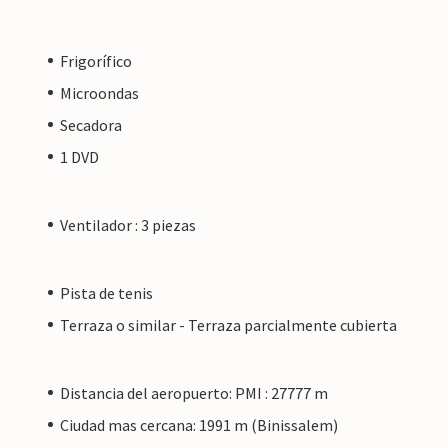
e Tramuntana. Binissalem es conocida por su
s playas de Alcúdia y Pollença están a unos 15
Frigorífico
Microondas
Secadora
1 DVD
Ventilador : 3 piezas
Pista de tenis
Terraza o similar - Terraza parcialmente cubierta
Distancia del aeropuerto: PMI : 27777 m
Ciudad mas cercana: 1991 m (Binissalem)