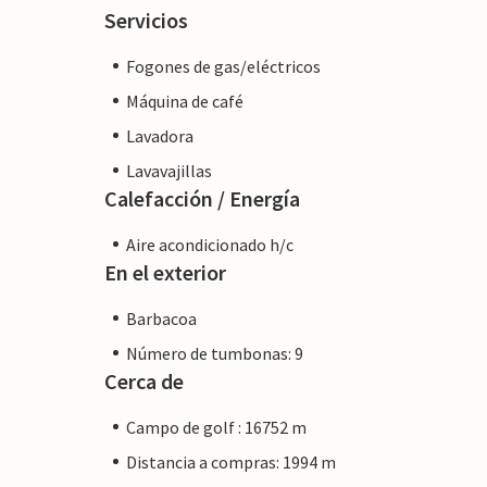
unas vistas incomparables de la sierra d
Servicios
producción vinícola. La capital Palma y la
Fogones de gas/eléctricos
minutos en coche.
Máquina de café
Lavadora
Lavavajillas
Calefacción / Energía
Aire acondicionado h/c
En el exterior
Barbacoa
Número de tumbonas: 9
Cerca de
Campo de golf : 16752 m
Distancia a compras: 1994 m