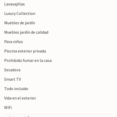
Lavavajillas
Nota: Este alojamiento está gestionado por un
Luxury Collection
propietario privado, no por una empresa o comerciante.
Muebles de jardín
Esto significa que es posible que no se aplique la legislación
de la UE en materia de consumo. Sin embargo, puede estar
Muebles jardín de calidad
seguro de que le proporcionaremos el mismo servicio al
Para niños
cliente y su estancia no será diferente a reservar
alojamiento con un propietario profesional.
Piscina exterior privada
Prohibido fumar en la casa
Secadora
Smart TV
Todo incluido
Vida en el exterior
WiFi