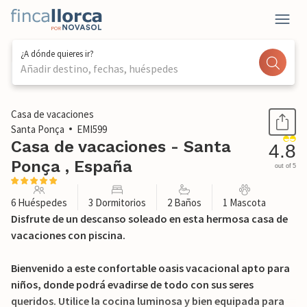
¿A dónde quieres ir?
Añadir destino, fechas, huéspedes
1 / 27
Casa de vacaciones
Santa Ponça
EMI599
Casa de vacaciones - Santa
4.8
Ponça , España
out of 5
6 Huéspedes
3 Dormitorios
2 Baños
1 Mascota
Disfrute de un descanso soleado en esta hermosa casa de
vacaciones con piscina.
Bienvenido a este confortable oasis vacacional apto para
niños, donde podrá evadirse de todo con sus seres
queridos. Utilice la cocina luminosa y bien equipada para