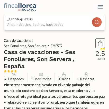
¿A dónde quieres ir?
Añadir destino, fechas, huéspedes
1 / 52
Casa de vacaciones
Ses Fonolleres, Son Servera
EMF572
Casa de vacaciones - Ses
2.5
Fonolleres, Son Servera ,
out of 5
España
6 Huéspedes
3 Dormitorios
3 Baños
0 Mascotas
Pintorescamente enclavada en el verde paisaje del
municipio costero de Son Servera, esta moderna villa
ofrece el refugio ideal para los veraneantes que buscan paz
y relajación en un entorno rural, pero que también quieren
tomar las carreteras secundarias a los hermosos