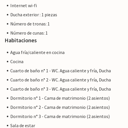
Internet wi-fi
montón de actividades y servicios que se ofrecen. La cala
cercana es adecuada para familias con niños pequeños
Ducha exterior : 1 piezas
Rompeolas marca una zona de baño exclusiva con una
Número de tronas: 1
suave pendiente que conduce a aguas más profundas. ¿Le
Número de cunas: 1
gustan más las olas grandes y menos ajetreo? Entonces
Habitaciones
diríjase a la playa de Sa Marjal, con sus hermosas vistas del
verde paisaje. La atractiva localidad turística de Cala
Agua fría/caliente en cocina
Millor, con su atractivo paseo comercial y su amplia
selección de bares, cafeterías y restaurantes, está a sólo 5
Cocina
minutos de la villa. Para conocer un poco mejor la
Cuarto de baño n° 1 - WC. Agua caliente y fría, Ducha
localidad y disfrutar de productos totalmente frescos y
Cuarto de baño n° 2 - WC. Agua caliente y fría, Ducha
especialidades mallorquinas, le recomendamos que eche
un vistazo al mercado semanal de Son Servera, que tiene
Cuarto de baño n° 3 - WC. Agua caliente y fría, Ducha
lugar los viernes por la tarde. Esta bonita villa está situada
Dormitorio n° 1 - Cama de matrimonio (2 asientos)
en una parcela de 8.000 m² en una soleada posición
Dormitorio n° 2 - Cama de matrimonio (2 asientos)
orientada al sur, en una zona rural del sur de la isla. Debido
al entorno rural, este lugar goza de una tranquilidad
Dormitorio n° 3 - Cama de matrimonio (2 asientos)
absoluta, aunque se encuentra a un paso de calas de baño
Sala de estar