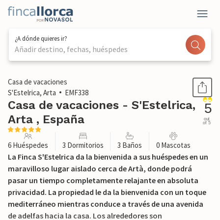
¿A dónde quieres ir?
Añadir destino, fechas, huéspedes
1 / 54
Casa de vacaciones
S'Estelrica, Arta
EMF338
Casa de vacaciones - S'Estelrica,
5
Arta , España
out
of 5
6 Huéspedes
3 Dormitorios
3 Baños
0 Mascotas
La Finca S'Estelrica da la bienvenida a sus huéspedes en un
maravilloso lugar aislado cerca de Artà, donde podrá
pasar un tiempo completamente relajante en absoluta
privacidad. La propiedad le da la bienvenida con un toque
mediterráneo mientras conduce a través de una avenida
de adelfas hacia la casa. Los alrededores son