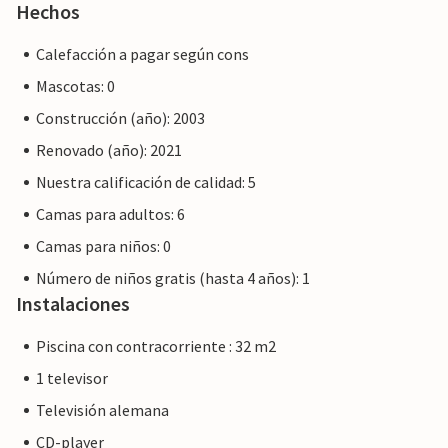
planta a la terraza de la azotea. Allí podrá disfrutar de la
Hechos
puesta de sol y contemplar el paisaje circundante y Artà.
Calefacción a pagar según cons
Mascotas: 0
Construcción (año): 2003
Renovado (año): 2021
Nota: Esta propiedad está gestionada por un propietario
privado, no por una empresa ni un comerciante. Esto
Nuestra calificación de calidad: 5
significa que es posible que no se aplique la legislación de la
Camas para adultos: 6
UE en materia de consumo. Sin embargo, puede estar
Camas para niños: 0
seguro de que le proporcionaremos el mismo nivel de
servicio al cliente y su estancia no será diferente a reservar
Número de niños gratis (hasta 4 años): 1
alojamiento con un propietario profesional.
Instalaciones
Piscina con contracorriente : 32 m2
1 televisor
Televisión alemana
CD-player