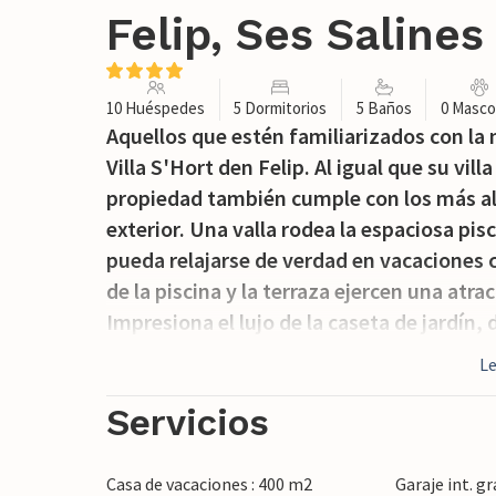
Felip, Ses Salines
10 Huéspedes
5 Dormitorios
5 Baños
0 Masco
Aquellos que estén familiarizados con la
Villa S'Hort den Felip. Al igual que su vil
propiedad también cumple con los más al
exterior. Una valla rodea la espaciosa pisc
pueda relajarse de verdad en vacaciones 
de la piscina y la terraza ejercen una at
Impresiona el lujo de la caseta de jardín
frescos en la impresionante barbacoa, si
L
equipado. Junto a él, un gran pino con u
la sombra bajo sus ramas. La cálida brisa 
Servicios
se hace sentir. Hay numerosas tumbonas 
gracias a las sombrillas de paja y son perf
Casa de vacaciones : 400 m2
Garaje int. gr