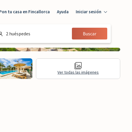
Pon tu casa en Fincallorca
Ayuda
Iniciar sesión
Iniciar sesión
2 huéspedes
Buscar
Huésped
Propietario
Ver todas las imágenes
aluaciones
Información legal