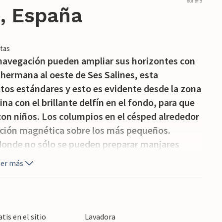
out of 5
 , España
tas
 navegación pueden ampliar sus horizontes con
la hermana al oeste de Ses Salines, esta
tos estándares y esto es evidente desde la zona
ina con el brillante delfín en el fondo, para que
con niños. Los columpios en el césped alrededor
racción magnética sobre los más pequeños.
, donde no sólo se pueden preparar manjares
no que también hay un baño exterior bien
eer más
na robusta mesa de piedra invita a permanecer a
sopla a través de la vegetación y el mar cercano
junto al agua, que crean un ambiente relajado
ectas para tomar el sol durante largos ratos. El
atis en el sitio
Lavadora