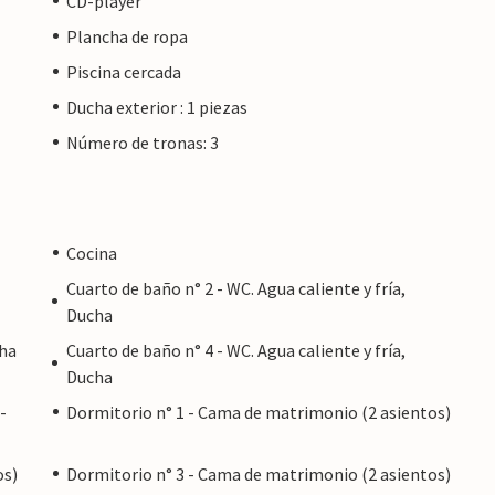
CD-player
lo 11 km. El paseo marítimo y muchas pequeñas
Plancha de ropa
r. Sin duda podrá hacerlo en su villa, ya que la
l tráfico sólo se oye cuando el viento sopla desde
Piscina cercada
ondiciones para relajarse.
Ducha exterior : 1 piezas
Número de tronas: 3
dero paraíso campestre. El pueblo de Ses Salines
 sus deseos vacacionales. Y eso no es todo: el
e Sant Jordi con sus dos hermosas playas de
Cocina
udad de postal de ES Trenc está justo debajo. Las
te también son de fácil acceso.
Cuarto de baño n° 2 - WC. Agua caliente y fría,
Ducha
to.
cha
Cuarto de baño n° 4 - WC. Agua caliente y fría,
Ducha
 un propietario privado, no por una empresa o
 del consumidor de la UE puede no aplicarse. Sin
-
Dormitorio n° 1 - Cama de matrimonio (2 asientos)
oporcionaremos el mismo nivel de servicio al
reservar alojamiento con un propietario
os)
Dormitorio n° 3 - Cama de matrimonio (2 asientos)