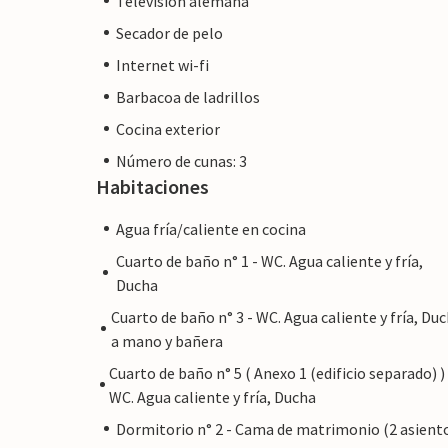
Televisión alemana
Sant Jordi con su puerto deportivo, a só
Secador de pelo
playas de arena invitan a pasear y disfruta
carretera está tan alejada que el ruido de
Internet wi-fi
una dirección determinada. Las mejores c
Barbacoa de ladrillos
Cocina exterior
Villa S'Hort den Felip le ofrece un verda
Número de cunas: 3
está a sólo 5 km y puede satisfacer todos
Habitaciones
pintoresco pueblo pesquero de Colonia d
Agua fría/caliente en cocina
arena está a sólo 11 km. La legendaria ci
numerosas playas naturales de la costa es
Cuarto de baño n° 1 - WC. Agua caliente y fría,
Ducha
No se permiten fiestas en este alojamien
Cuarto de baño n° 3 - WC. Agua caliente y fría, Du
a mano y bañera
Nota: Esta propiedad está gestionada por
un comerciante. Esto significa que la ley
Cuarto de baño n° 5 ( Anexo 1 (edificio separado) ) 
WC. Agua caliente y fría, Ducha
embargo, puede estar seguro de que le pr
cliente y su estancia no será diferente a 
Dormitorio n° 2 - Cama de matrimonio (2 asient