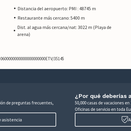
Distancia del aeropuerto: PMI : 48745 m
Restaurante más cercano: 5400 m
Dist. al agua más cercana/nat: 3022 m (Playa de
arena)
430600000000000000000000ETV/35145
¿Por qué deberías a
ción de preguntas frecuentes,
50,000 casas de vacaciones en 
Oficinas de servicio en toda Eu
 asistencia
A