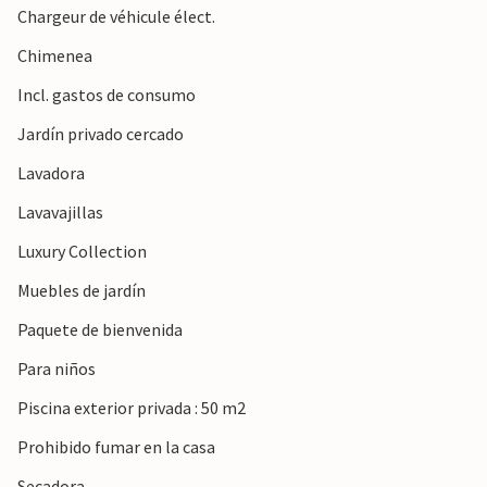
Chargeur de véhicule élect.
Nota: Esta propiedad está gestionada por un propietario
privado, no por una empresa o comerciante. Esto significa
Chimenea
que es posible que no se aplique la legislación de la UE en
Incl. gastos de consumo
materia de consumo. Sin embargo, puede estar seguro de
que le proporcionaremos el mismo nivel de servicio al
Jardín privado cercado
cliente y su estancia no será diferente a reservar
Lavadora
alojamiento con un propietario profesional.
Lavavajillas
Luxury Collection
Muebles de jardín
Paquete de bienvenida
Para niños
Piscina exterior privada : 50 m2
Prohibido fumar en la casa
Secadora