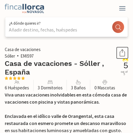
¿A dónde quieres ir?
Añadir destino, fechas, huéspedes
1 / 43
Casa de vacaciones
Sóller
EMI597
Casa de vacaciones - Sóller ,
5
España
out of
5
6 Huéspedes
3 Dormitorios
3 Baños
0 Mascotas
Viva unas vacaciones inolvidables en esta cómoda casa de
vacaciones con piscina y vistas panorámicas.
Enclavada en el idílico valle de Orangental, esta casa
restaurada con esmero promete un descanso maravilloso
en sus habitaciones luminosas y amuebladas con gusto.