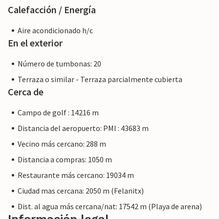
Calefacción / Energía
que es posible que no se aplique la legislación de la UE en
materia de consumo. Sin embargo, puede estar seguro de
Aire acondicionado h/c
que le proporcionaremos el mismo nivel de servicio al
En el exterior
cliente y su estancia no será diferente a reservar
alojamiento con un propietario profesional.
Número de tumbonas: 20
Terraza o similar - Terraza parcialmente cubierta
Cerca de
Campo de golf : 14216 m
Distancia del aeropuerto: PMI : 43683 m
Vecino más cercano: 288 m
Distancia a compras: 1050 m
Restaurante más cercano: 19034 m
Ciudad mas cercana: 2050 m (Felanitx)
Dist. al agua más cercana/nat: 17542 m (Playa de arena)