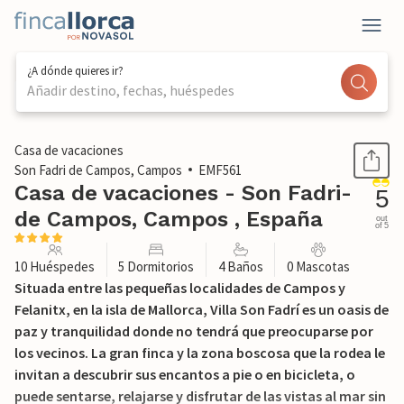
¿A dónde quieres ir?
Añadir destino, fechas, huéspedes
1 / 62
Casa de vacaciones
Son Fadri­ de Campos, Campos
EMF561
Casa de vacaciones - Son Fadri­
5
de Campos, Campos , España
out
of 5
10 Huéspedes
5 Dormitorios
4 Baños
0 Mascotas
Situada entre las pequeñas localidades de Campos y
Felanitx, en la isla de Mallorca, Villa Son Fadrí es un oasis de
paz y tranquilidad donde no tendrá que preocuparse por
los vecinos. La gran finca y la zona boscosa que la rodea le
invitan a descubrir sus encantos a pie o en bicicleta, o
puede sentarse, relajarse y disfrutar de las vistas al mar sin