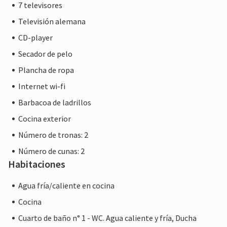
7 televisores
jóvenes en esta propiedad consiste en personas de 25 años
o menos. No reserve esta propiedad si usted es un grupo de
Televisión alemana
jóvenes o despedida de soltero como su reserva será
CD-player
rechazada después de la reserva, que también puede ser a
Secador de pelo
la llegada a la propiedad o durante su estancia, y usted no
recibirá un reembolso.
Plancha de ropa
Internet wi-fi
Barbacoa de ladrillos
Cocina exterior
Número de tronas: 2
Número de cunas: 2
Habitaciones
Agua fría/caliente en cocina
Cocina
Cuarto de baño n° 1 - WC. Agua caliente y fría, Ducha