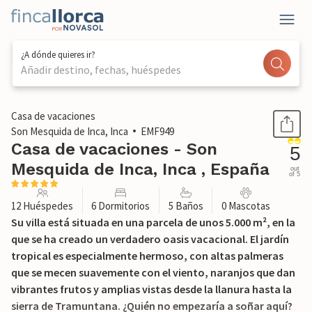
¿A dónde quieres ir?
Añadir destino, fechas, huéspedes
1 / 57
Casa de vacaciones
Son Mesquida de Inca, Inca
EMF949
Casa de vacaciones - Son
5
Mesquida de Inca, Inca , España
out
of 5
12 Huéspedes
6 Dormitorios
5 Baños
0 Mascotas
Su villa está situada en una parcela de unos 5.000 m², en la
que se ha creado un verdadero oasis vacacional. El jardín
tropical es especialmente hermoso, con altas palmeras
que se mecen suavemente con el viento, naranjos que dan
vibrantes frutos y amplias vistas desde la llanura hasta la
sierra de Tramuntana. ¿Quién no empezaría a soñar aquí?