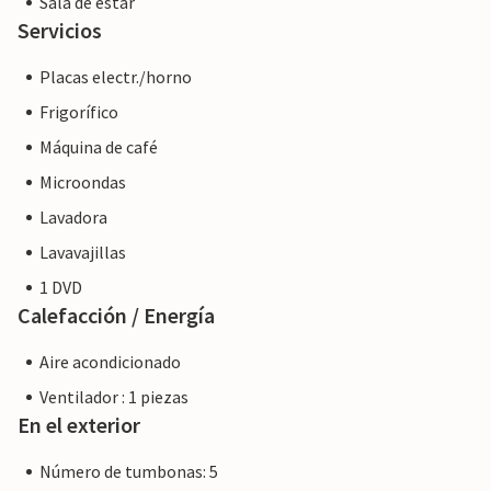
Sala de estar
significa que es posible que no se aplique la legislación de la
Servicios
UE en materia de consumo. Sin embargo, puede estar
Placas electr./horno
seguro de que le proporcionaremos el mismo nivel de
servicio al cliente y su estancia no será diferente a reservar
Frigorífico
alojamiento con un propietario profesional.
Máquina de café
Microondas
Lavadora
Lavavajillas
1 DVD
Calefacción / Energía
Aire acondicionado
Ventilador : 1 piezas
En el exterior
Número de tumbonas: 5