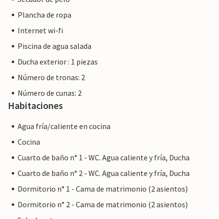
llevarán junto a torres megalíticas precristianas cuyos
Plancha de ropa
orígenes se remontan a la cultura del Talaiot: una joya de
Internet wi-fi
la historia balear. Le deseamos unas vacaciones llenas de
acontecimientos, variedad y armonía en la hermosa Villa
Piscina de agua salada
Son Segi. La encantadora Villa Son Segi, con su original
Ducha exterior : 1 piezas
bar en la piscina, está situada cerca del acogedor pueblo
Número de tronas: 2
de Sant Llorenc, al este de la isla. Aquí puede hacer sus
compras diarias y los jueves hay un colorido mercado
Número de cunas: 2
semanal. Las ciudades más grandes como Manacor o la
Habitaciones
ciudad medieval de Artà están a poca distancia. Las
hermosas playas de arena de la región de Calas de Mallorca
Agua fría/caliente en cocina
están a sólo un corto trayecto en coche de la finca; las
Cocina
playas de la ciudad portuaria de Porto Cristo o S'Illot son
Cuarto de baño n° 1 - WC. Agua caliente y fría, Ducha
sólo dos ejemplos.
Cuarto de baño n° 2 - WC. Agua caliente y fría, Ducha
Dormitorio n° 1 - Cama de matrimonio (2 asientos)
Dormitorio n° 2 - Cama de matrimonio (2 asientos)
Nota: Esta propiedad está gestionada por un propietario
privado, no por una empresa o un comerciante. Esto