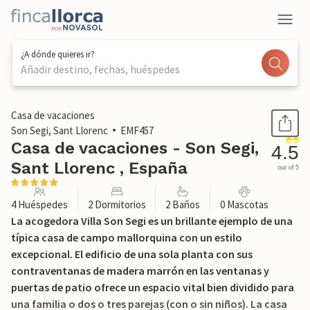
¿A dónde quieres ir?
Añadir destino, fechas, huéspedes
1 / 32
Casa de vacaciones
Son Segi, Sant Llorenc
EMF457
Casa de vacaciones - Son Segi,
4.5
Sant Llorenc , España
out of 5
4 Huéspedes
2 Dormitorios
2 Baños
0 Mascotas
La acogedora Villa Son Segi es un brillante ejemplo de una
típica casa de campo mallorquina con un estilo
excepcional. El edificio de una sola planta con sus
contraventanas de madera marrón en las ventanas y
puertas de patio ofrece un espacio vital bien dividido para
una familia o dos o tres parejas (con o sin niños). La casa