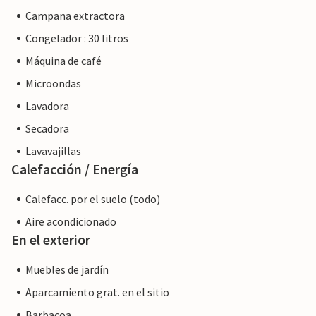
Campana extractora
Nota: Esta propiedad está gestionada por un propietario
Congelador : 30 litros
privado, no por una empresa o un comerciante. Esto
significa que la ley del consumidor de la UE puede no
Máquina de café
aplicarse. Sin embargo, puede estar seguro de que le
Microondas
proporcionaremos el mismo nivel de servicio al cliente y su
Lavadora
estancia no será diferente a reservar con un propietario
profesional.
Secadora
Lavavajillas
Calefacción / Energía
Calefacc. por el suelo (todo)
Aire acondicionado
En el exterior
Muebles de jardín
Aparcamiento grat. en el sitio
Barbacoa