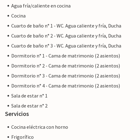
Agua fría/caliente en cocina
tiendas, así como un encantador mercado los martes,
donde se pueden comprar productos locales frescos para
Cocina
preparar más tarde en la barbacoa o en la cocina
Cuarto de baño n° 1 - WC. Agua caliente y fría, Ducha
moderna. La ciudad medieval impresiona por su carácter
Cuarto de baño n° 2 - WC. Agua caliente y fría, Ducha
auténtico, su bella ubicación en las onduladas colinas y su
famosa iglesia de peregrinación y fortaleza, ambas visibles
Cuarto de baño n° 3 - WC. Agua caliente y fría, Ducha
desde lejos. Desde Fincallorca le deseamos una agradable
Dormitorio n° 1 - Cama de matrimonio (2 asientos)
estancia para vivir todos sus sueños vacacionales en la
Dormitorio n° 2 - Cama de matrimonio (2 asientos)
elegante y sencilla Villa SOratge.
Dormitorio n° 3 - Cama de matrimonio (2 asientos)
Villa S'Oratge está situada en un lugar hermoso y
Dormitorio n° 4 - Cama de matrimonio (2 asientos)
apartado, en una zona bordeada de almendros cerca del
Sala de estar n° 1
bonito pueblo medieval de Artà, a sólo 6 kilómetros. Allí
podrá visitar las tiendas o el mercado semanal de los
Sala de estar n° 2
martes. En Artà hay buenos restaurantes y bonitas
Servicios
tiendas. La villa está a sólo unos minutos en coche de las
Cocina eléctrica con horno
hermosas playas, incluyendo varias hermosas playas
naturales.
Frigorífico