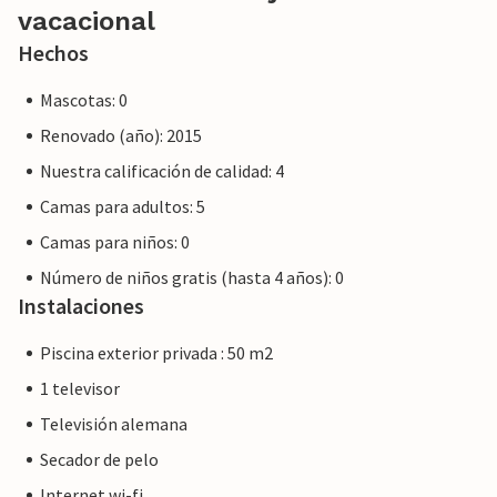
seguro de que le proporcionaremos el mismo nivel de
vacacional
servicio al cliente y su estancia no será diferente a reservar
Hechos
alojamiento con un propietario profesional.
Mascotas: 0
Renovado (año): 2015
Nuestra calificación de calidad: 4
Camas para adultos: 5
Camas para niños: 0
Número de niños gratis (hasta 4 años): 0
Instalaciones
Piscina exterior privada : 50 m2
1 televisor
Televisión alemana
Secador de pelo
Internet wi-fi