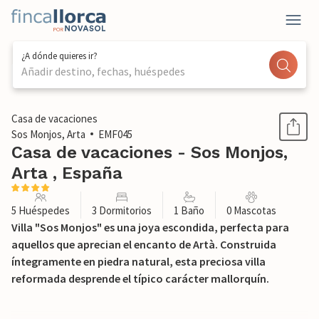
¿A dónde quieres ir?
Añadir destino, fechas, huéspedes
1 / 51
Casa de vacaciones
Sos Monjos, Arta
EMF045
Casa de vacaciones - Sos Monjos,
Arta , España
5 Huéspedes
3 Dormitorios
1 Baño
0 Mascotas
Villa "Sos Monjos" es una joya escondida, perfecta para
aquellos que aprecian el encanto de Artà. Construida
íntegramente en piedra natural, esta preciosa villa
reformada desprende el típico carácter mallorquín.