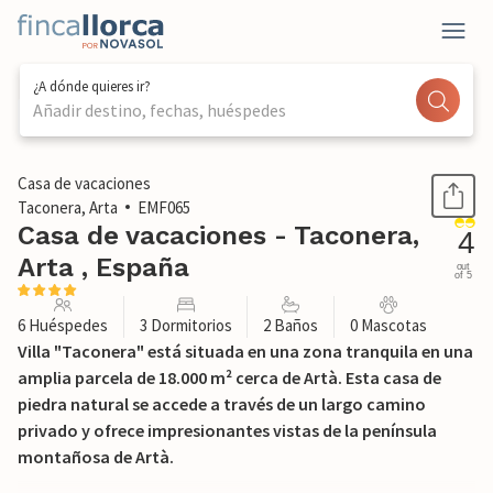
¿A dónde quieres ir?
Añadir destino, fechas, huéspedes
1 / 45
Casa de vacaciones
Taconera, Arta
EMF065
Casa de vacaciones - Taconera,
4
Arta , España
out
of 5
6 Huéspedes
3 Dormitorios
2 Baños
0 Mascotas
Villa "Taconera" está situada en una zona tranquila en una
amplia parcela de 18.000 m² cerca de Artà. Esta casa de
piedra natural se accede a través de un largo camino
privado y ofrece impresionantes vistas de la península
montañosa de Artà.