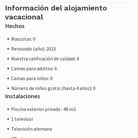
proporcionaremos el mismo nivel de servicio al cliente y su
Información del alojamiento
estancia no será diferente a reservar alojamiento con un
vacacional
propietario profesional.
Hechos
Mascotas: 0
Renovado (año): 2015
Nuestra calificación de calidad: 4
Camas para adultos: 6
Camas para niños: 0
Número de niños gratis (hasta 4 años): 0
Instalaciones
Piscina exterior privada : 48 m2
1 televisor
Televisión alemana