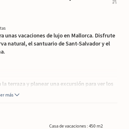
out
of 5
tas
ra unas vacaciones de lujo en Mallorca. Disfrute
rva natural, el santuario de Sant-Salvador y el
na.
n la terraza y planear una excursión para ver los
s. La villa tiene un diseño inteligente y
eer más
nto al salón que dispone de cocina exterior y
dad, descubrirá numerosos lugares relajantes
vorito.
Casa de vacaciones : 450 m2