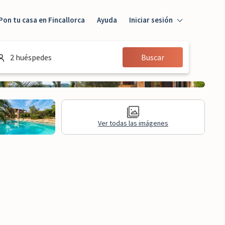
Pon tu casa en Fincallorca
Ayuda
Iniciar sesión
Iniciar sesión
2 huéspedes
Buscar
Huésped
Propietario
Ver todas las imágenes
aluaciones
Información legal