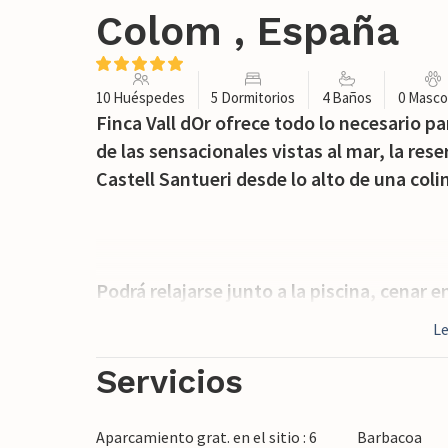
Colom , España
10 Huéspedes
5 Dormitorios
4 Baños
0 Masco
Finca Vall dOr ofrece todo lo necesario pa
de las sensacionales vistas al mar, la rese
Castell Santueri desde lo alto de una coli
Podrá relajarse junto a la piscina, cenar e
lugares de interés si desea cambiar de aire
L
serpenteante, con una terraza superior ju
barbacoa. A medida que explore la propie
Servicios
para desconectar y encontrar su rincón fa
Aparcamiento grat. en el sitio : 6
Barbacoa