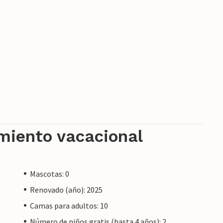
ntorescas calas.
amiento vacacional
Mascotas: 0
Renovado (año): 2025
Camas para adultos: 10
Número de niños gratis (hasta 4 años): 2