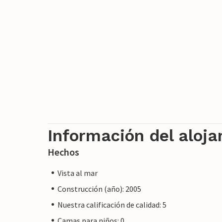
Cala Sa Nau y Cala s'Algar, situadas en pi
Información del aloj
Hechos
Vista al mar
Construcción (año): 2005
Nuestra calificación de calidad: 5
Camas para niños: 0