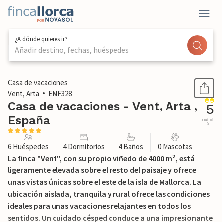
¿A dónde quieres ir?
Añadir destino, fechas, huéspedes
1 / 42
Casa de vacaciones
Vent, Arta
EMF328
Casa de vacaciones - Vent, Arta ,
5
España
out of
5
6 Huéspedes
4 Dormitorios
4 Baños
0 Mascotas
La finca "Vent", con su propio viñedo de 4000 m², está
ligeramente elevada sobre el resto del paisaje y ofrece
unas vistas únicas sobre el este de la isla de Mallorca. La
ubicación aislada, tranquila y rural ofrece las condiciones
ideales para unas vacaciones relajantes en todos los
sentidos. Un cuidado césped conduce a una impresionante