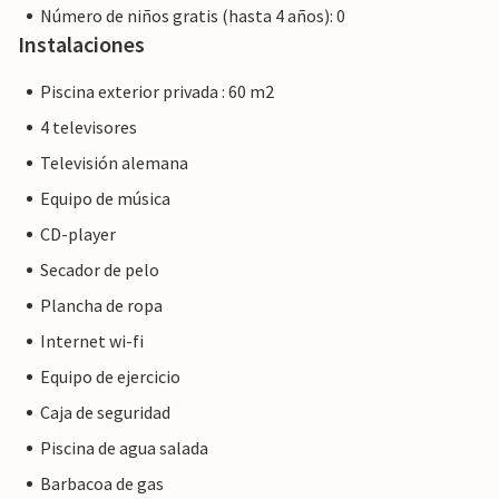
Número de niños gratis (hasta 4 años): 0
cafeterías y discotecas, está a sólo 20 km. Las playas más
Instalaciones
cercanas están a pocos kilómetros. Una excursión a la
pequeña e idílica bahía de Cala Torta es muy
Piscina exterior privada : 60 m2
recomendable.
4 televisores
Televisión alemana
Equipo de música
CD-player
Secador de pelo
Plancha de ropa
Internet wi-fi
Equipo de ejercicio
Caja de seguridad
Piscina de agua salada
Barbacoa de gas