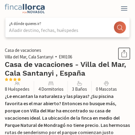
¿A dónde quieres ir?
Añadir destino, fechas, huéspedes
1 / 46
Casa de vacaciones
Villa del Mar, Cala Santanyi
EMI106
Casa de vacaciones - Villa del Mar,
Cala Santanyi , España
8 Huéspedes
4 Dormitorios
3 Baños
0 Mascotas
¿Le encantan la naturaleza y las playas? ¿Su piscina
favorita es el mar abierto? Entonces no busque más,
porque con Villa del Mar ha encontrado su casa de
vacaciones ideal. La ubicación de la finca en medio del
Parque Natural de Mondragó no tiene precio. Las hermosas
rutas de senderismo por el parque comienzan justo