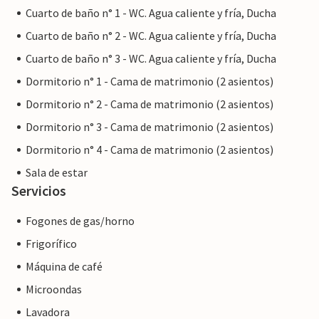
Cuarto de baño n° 1 - WC. Agua caliente y fría, Ducha
Nota: Esta propiedad está gestionada por un propietario
privado, no por una empresa ni un comerciante. Esto
Cuarto de baño n° 2 - WC. Agua caliente y fría, Ducha
significa que es posible que no se aplique la legislación de la
Cuarto de baño n° 3 - WC. Agua caliente y fría, Ducha
UE en materia de consumo. Sin embargo, puede estar
Dormitorio n° 1 - Cama de matrimonio (2 asientos)
seguro de que le proporcionaremos el mismo nivel de
servicio al cliente y su estancia no será diferente a reservar
Dormitorio n° 2 - Cama de matrimonio (2 asientos)
alojamiento con un propietario profesional.
Dormitorio n° 3 - Cama de matrimonio (2 asientos)
Dormitorio n° 4 - Cama de matrimonio (2 asientos)
Sala de estar
Servicios
Fogones de gas/horno
Frigorífico
Máquina de café
Microondas
Lavadora