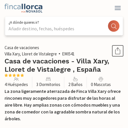
¿A dónde quieres ir?
Añadir destino, fechas, huéspedes
1 / 37
Casa de vacaciones
Villa Xary, Lloret de Vistalegre
EMI541
Casa de vacaciones - Villa Xary,
Lloret de Vistalegre , España
4 Huéspedes
3 Dormitorios
2 Baños
0 Mascotas
La zona ligeramente aterrazada de Finca Villa Xary ofrece
rincones muy acogedores para disfrutar de las horas al
aire libre. Hay amplias zonas con cómodos muebles y una
zona de comedor con la agradable sombra natural de los
árboles.